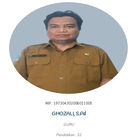
NIP : 197304302008011005
GHOZALI, S.Pd
GURU
Pendidikan : S1